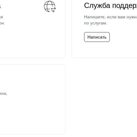
а
Служба поддер
мя
Напишите, если вам нужн
он.
по услугам.
Написать
ена,