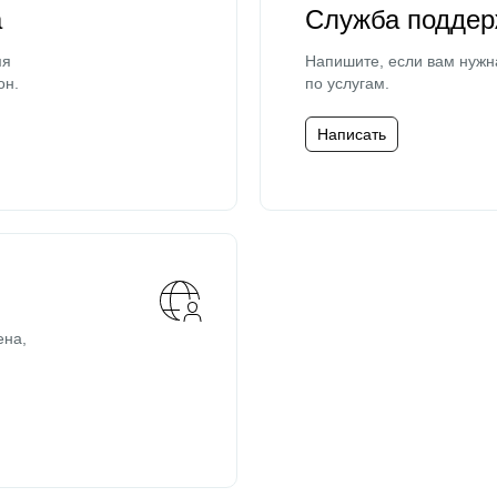
а
Служба поддер
мя
Напишите, если вам нужн
он.
по услугам.
Написать
ена,