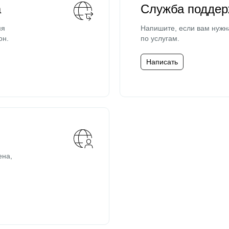
а
Служба поддер
мя
Напишите, если вам нужн
он.
по услугам.
Написать
ена,