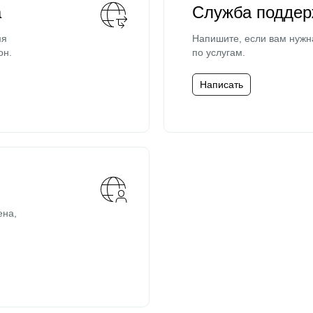
а
Служба поддер
мя
Напишите, если вам нужн
он.
по услугам.
Написать
ена,